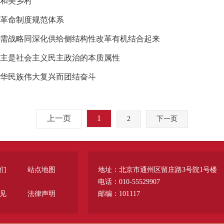
和美乡村
革命制度规范体系
需战略同深化供给侧结构性改革有机结合起来
主是社会主义民主政治的本质属性
华民族伟大复兴而团结奋斗
上一页
1
2
下一页
们
站点地图
地址：北京市通州区留庄路3号院1号楼
电话：010-55529907
见
法律声明
邮编：101117