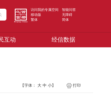
访问我的专属空间
智能问答
移动版
无障碍
繁体
简体
民互动
经信数据
【字体：
大
中
小
】
打印