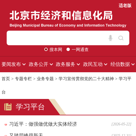
适老版
搜本网
一网通查
要闻发布
政务公开
政务服务
政民互动
经信数据
首页
>
专题专栏
>
业务专题
>
学习宣传贯彻党的二十大精神
>
学习平
台
学习平台
习近平：做强做优做大实体经济
[2026-05-22]
又踏层峰辟新天
[2025-12-31]