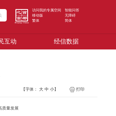
访问我的专属空间
智能问答
移动版
无障碍
繁体
简体
民互动
经信数据
【字体：
大
中
小
】
打印
高质量发展