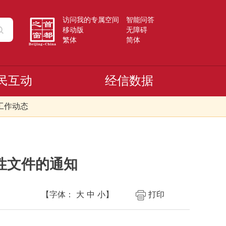
访问我的专属空间
智能问答
移动版
无障碍
繁体
简体
民互动
经信数据
工作动态
性文件的通知
【字体：
大
中
小
】
打印