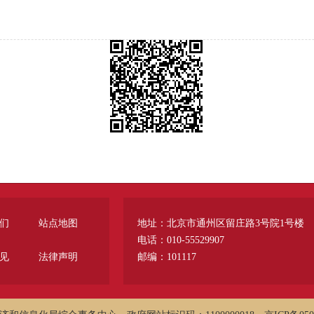
们
站点地图
地址：北京市通州区留庄路3号院1号楼
电话：010-55529907
见
法律声明
邮编：101117