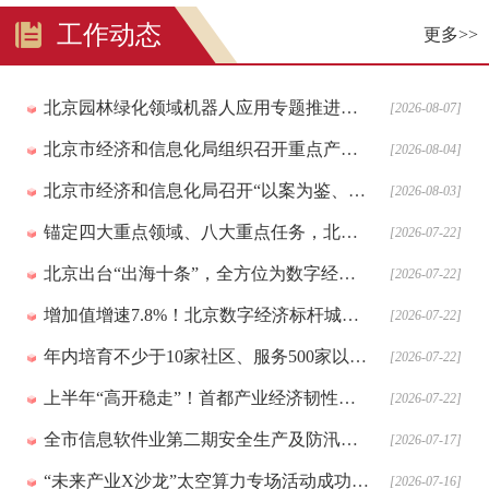
工作动态
更多>>
北京园林绿化领域机器人应用专题推进会召开
[2026-08-07]
北京市经济和信息化局组织召开重点产业产教联盟座谈会
[2026-08-04]
北京市经济和信息化局召开“以案为鉴、以案促改”警示教育大会
[2026-08-03]
锚定四大重点领域、八大重点任务，北京系统搭建全链条工业设计赋能体系！
[2026-07-22]
北京出台“出海十条”，全方位为数字经济企业出海减负赋能
[2026-07-22]
增加值增速7.8%！北京数字经济标杆城市建设交出半年成绩单
[2026-07-22]
年内培育不少于10家社区、服务500家以上主体！北京OPC行动方案送出“1231”资源支持
[2026-07-22]
上半年“高开稳走”！首都产业经济韧性彰显、转型加快、创新增强
[2026-07-22]
全市信息软件业第二期安全生产及防汛工作专题培训顺利召开
[2026-07-17]
“未来产业X沙龙”太空算力专场活动成功举办！
[2026-07-16]