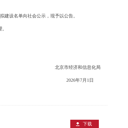
拟建设名单向社会公示，现予以公告。
理。
北京市经济和信息化局
2026年7月1日
下载