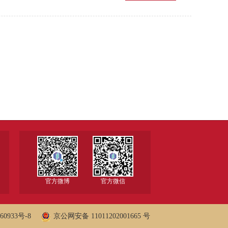
官方微博
官方微信
60933号-8
京公网安备 11011202001665 号