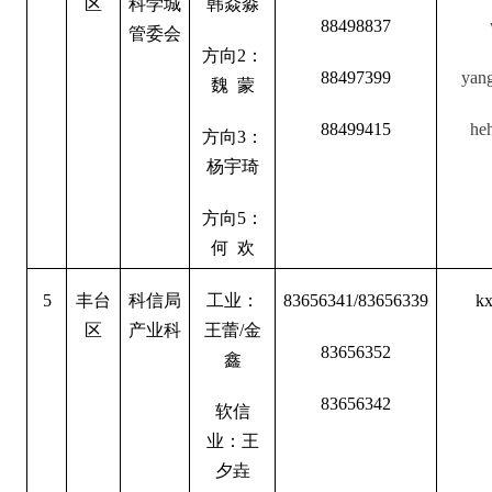
区
科学城
韩焱淼
88498837
管委会
方向2：
88497399
yan
魏 蒙
88499415
he
方向3：
杨宇琦
方向5：
何 欢
5
丰台
科信局
工业：
83656341/83656339
kx
区
产业科
王蕾/金
83656352
鑫
83656342
软信
业：王
夕垚