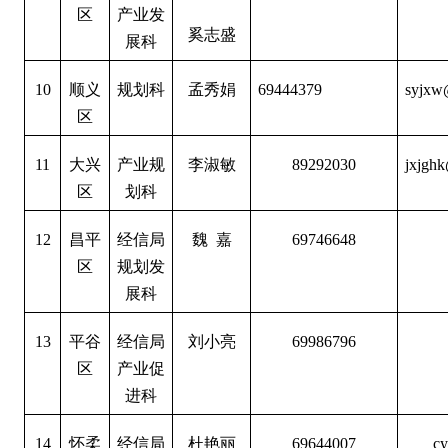
区
产业发
奚志盛
展科
10
顺义
规划科
孟秀娟
69444379
syjxw
区
11
大兴
产业规
李淑敏
89292030
jxjghk
区
划科
12
昌平
经信局
魏 嘉
69746648
区
规划发
展科
13
平谷
经信局
刘小亮
69986796
区
产业促
进科
14
怀柔
经信局
杜艳丽
69644007
c