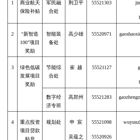
1
商业航天
军民融
荆卫平
55521303
ji
保险补贴
合处
2
“新智造
智能装
高少雄
55520971
gaoshaoxi
100”项目
备处
奖励
3
绿色低碳
节能综
崔 越
55521127
g
发展项目
合处
奖励
数字经
高郑州
55521283
gaozhengz
济专班
4
重点投资
规划处
申 宸
55521098
wuyunzh
项目贷款
吴蕴之
55520926
贴息