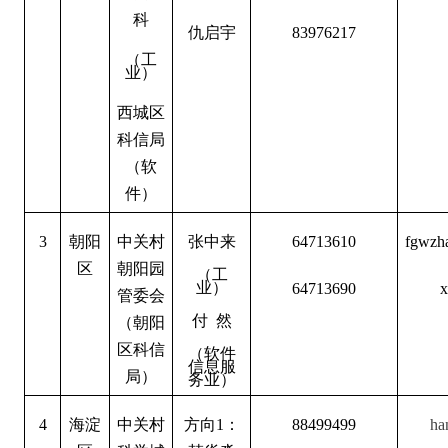
科
仇启宇
83976217
（工
业）
西城区
科信局
（软
件）
3
朝阳
中关村
张中来
64713610
fgwzh
区
朝阳园
（工
业）
64713690
x
管委会
付 然
（朝阳
区科信
（软件
信息服
局）
务业）
4
海淀
中关村
方向1：
88499499
ha