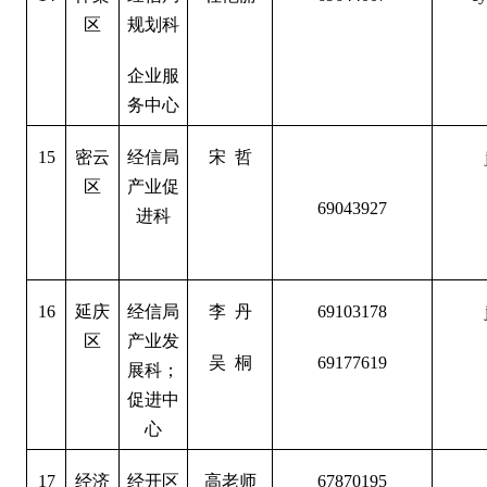
区
规划科
企业服
务中心
15
密云
经信局
宋 哲
区
产业促
69043927
进科
16
延庆
经信局
李 丹
69103178
区
产业发
吴 桐
69177619
展科；
促进中
心
17
经济
经开区
高老师
67870195