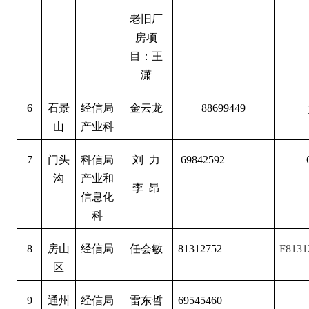
老旧厂
房项
目：王
潇
6
石景
经信局
金云龙
88699449
山
产业科
7
门头
科信局
刘 力
69842592
沟
产业和
李 昂
信息化
科
8
房山
经信局
任会敏
81312752
F8131
区
9
通州
经信局
雷东哲
69545460