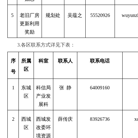
5
老旧厂房
规划处
吴蕴之
55520926
wuyunzh
更新利用
奖励
3.
各区联系方式详见下表
：
序
所属
科室
联系人
联系电话
区
号
1
东城
科信局
张 静
64009160
区
产业发
展科
2
西城
西城发
薛传庆
83926736
x
区
改委环
境资源