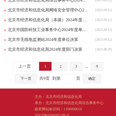
北京市经济和信息化局综合事务中心2024年度单位决算
[2025-09-12]
北京市经济和信息化局网络安全管理中心2024年度单位决算
[2025-09-12]
北京市经济和信息化局（本级）2024年度单位决算
[2025-09-12]
北京市国防科技工业事务中心2024年度单位决算
[2025-09-12]
北京市无线电监测站2024年度单位决算
[2025-09-12]
北京市经济和信息化局2024年度部门决算
[2025-08-29]
上一页
1
...
2
3
9
共9页
到第
页
下一页
确定
主办：北京市经济和信息化局
承办：北京市经济和信息化局综合事务中心
政府网站标识码：1100000018
京ICP备05060933号-8