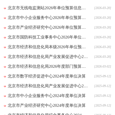
北京市无线电监测站2026年单位预算信息公开
[2026-03-20]
北京市中小企业服务中心2026年单位预算信息公开
[2026-03-20]
北京市产业经济研究中心2026年单位预算信息公开
[2026-03-20]
北京市国防科技工业事务中心2026年单位预算信息公开
[2026-03-20]
北京市经济和信息化局本级2026年单位预算信息公开
[2026-03-20]
北京市经济和信息化局产业发展促进中心2026单位预算信息公开
[2026-03-20]
北京市经济和信息化局2026年度部门预算信息公开
[2026-03-02]
北京市数字经济促进中心2024年度单位决算
[2025-09-12]
北京市经济和信息化局产业发展促进中心2024年度单位决算
[2025-09-12]
北京市中小企业服务中心2024年度单位决算
[2025-09-12]
北京市产业经济研究中心2024年度单位决算
[2025-09-12]