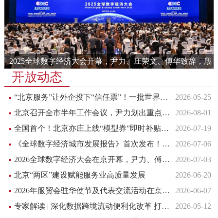
2025全球数字经济大会开幕，尹力、庄荣文、傅华致辞，殷
开放动态
勇主持
“北京服务”让外企投下“信任票”！一批世界500强医药巨头纷纷入驻国际医药创新公园
2026-05-25
北京召开全市半年工作会议，尹力划出重点任务
2026-08-01
全国首个！北京亦庄上线“模型券”即时补贴平台
2026-07-19
《全球数字经济城市发展报告》首次发布！为全球城市数字化转型提供行动指南
2026-07-06
2026全球数字经济大会在京开幕，尹力、傅华致辞
2026-07-03
北京“两区”建设赋能服务业高质量发展
2026-06-20
2026年服贸会驻华使节及代表交流活动在京举办
2026-06-07
专家解读 | 深化数据跨境流动便利化改革 打造全球数据要素价值高地
2026-05-12