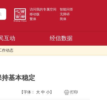
访问我的专属空间
智能问答
移动版
无障碍
繁体
简体
民互动
经信数据
工作动态
保持基本稳定
【字体：
大
中
小
】
打印