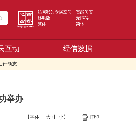
访问我的专属空间
智能问答
移动版
无障碍
繁体
简体
民互动
经信数据
工作动态
成功举办
【字体：
大
中
小
】
打印