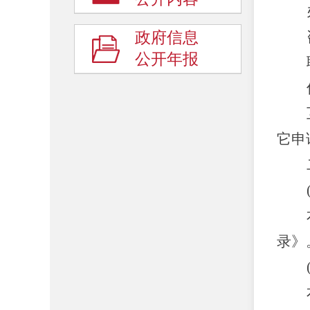
政府信息
公开年报
它申
录》