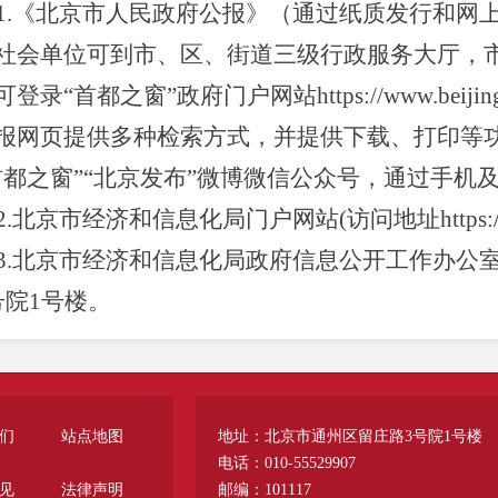
1.《北京市人民政府公报》（通过纸质发行和网
社会单位可到市、区、街道三级行政服务大厅，
登录“首都之窗”政府门户网站https://www.beij
报网页提供多种检索方式，并提供下载、打印等
首都之窗”“北京发布”微博微信公众号，通过手机
2.北京市经济和信息化局门户网站(访问地址https://jxj.b
3.北京市经济和信息化局政府信息公开工作办公室
号院1号楼。
4.政务新媒体账号:“北京经信”微信公众号、“北
号、“北京经信”抖音账号、“北京经信”快手账号
5.其他互联网政务媒体、新闻发布会、报刊、广
们
站点地图
地址：北京市通州区留庄路3号院1号楼
公开大厅（北京市丰台区西三环南路1号市政务
电话：010-55529907
见
法律声明
邮编：101117