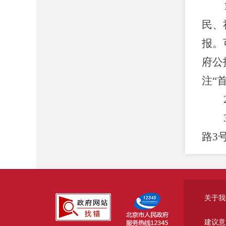
民、
报。可
府公
注“
路3
博账
关于我
信息
建议意