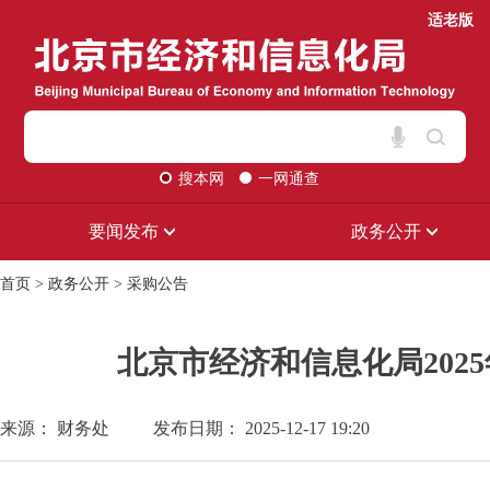
适老版
搜本网
一网通查
要闻发布
政务公开
首页
>
政务公开
>
采购公告
北京市经济和信息化局202
来源： 财务处
发布日期： 2025-12-17 19:20