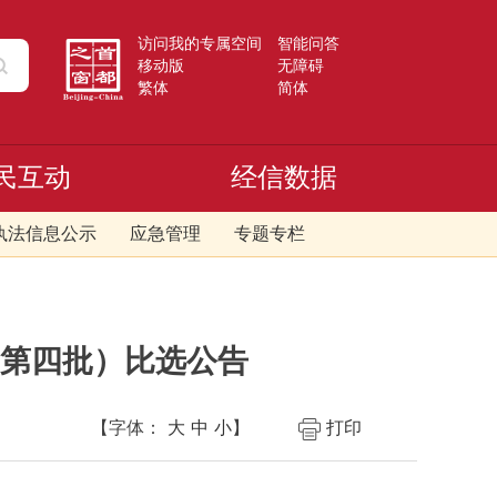
访问我的专属空间
智能问答
移动版
无障碍
繁体
简体
民互动
经信数据
执法信息公示
应急管理
专题专栏
（第四批）比选公告
【字体：
大
中
小
】
打印