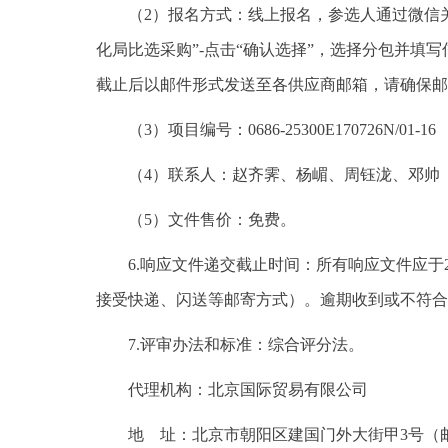
（2）报名方式：线上报名，参选人通过微信关
化局比选采购”-点击“确认选择”，选择分包并填
截止后以邮件形式发送至各供应商邮箱，请确保邮
（3）项目编号：0686-25300E170726N/01-16
（4）联系人：赵齐霁、杨嵋、周钰泷、邓帅
（5）文件售价：免费。
6.响应文件递交截止时间：所有响应文件应于2
接受快递、闪送等邮寄方式）。逾期收到或不符合
7.评审办法和标准：综合评分法。
代理机构：北京国际贸易有限公司
地 址：北京市朝阳区建国门外大街甲3号（邮编