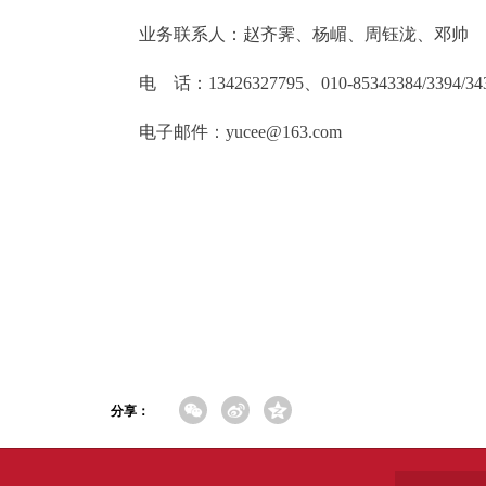
业务联系人：赵齐霁、杨嵋、周钰泷、邓帅
电 话：13426327795、010-85343384/3394/343
电子邮件：yucee@163.com
分享：