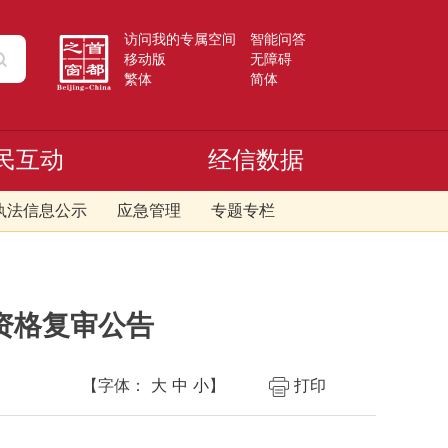
访问我的专属空间
智能问答
移动版
无障碍
繁体
简体
民互动
经信数据
执法信息公示
应急管理
专题专栏
资格复审公告
【字体：
大
中
小
】
打印