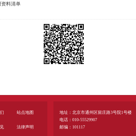
报资料清单
们
站点地图
地址：北京市通州区留庄路3号院1号楼
电话：010-55529907
见
法律声明
邮编：101117