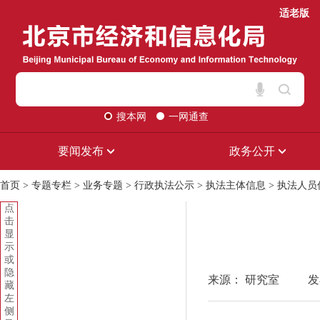
适老版
搜本网
一网通查
要闻发布
政务公开
首页
>
专题专栏
>
业务专题
>
行政执法公示
>
执法主体信息
>
执法人员
点
击
显
示
或
隐
来源： 研究室
发
藏
左
侧