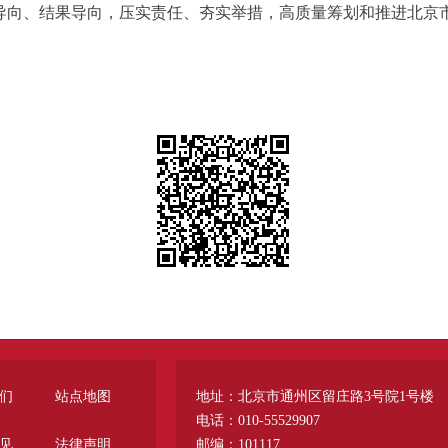
导向、结果导向，压实责任、夯实举措，高质量筹划和推进北京市
们
站点地图
地址：北京市通州区留庄路3号院1号楼
电话：010-55529907
见
法律声明
邮编：101117