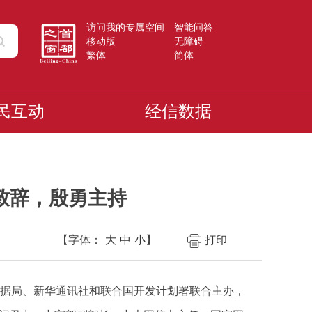
访问我的专属空间
智能问答
移动版
无障碍
繁体
简体
民互动
经信数据
致辞，殷勇主持
【字体：
大
中
小
】
打印
数据局、新华通讯社和联合国开发计划署联合主办，