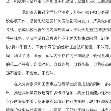
当，积极参与全球治理体系改革和建设，全面开展抗击新冠
——我们深入推进全面从严治党，坚持打铁必须自身硬
设各项工作，坚持思想建党和制度治党同向发力，严肃党内
巡视，形成比较完善的党内法规体系，推动全党坚定理想信
特权现象，坚决整治群众身边的不正之风和腐败问题，刹住
以“得罪千百人、不负十四亿”的使命担当祛疴治乱，不敢腐、
固，消除了党、国家、军队内部存在的严重隐患，确保党和
的第二个答案，自我净化、自我完善、自我革新、自我提高
远不变质、不变色、不变味。
在充分肯定党和国家事业取得举世瞩目成就的同时，必
出，推进高质量发展还有许多卡点瓶颈，科技创新能力还不
不少硬骨头要啃；意识形态领域存在不少挑战；城乡区域发
境保护任务依然艰巨；一些党员、干部缺乏担当精神，斗争