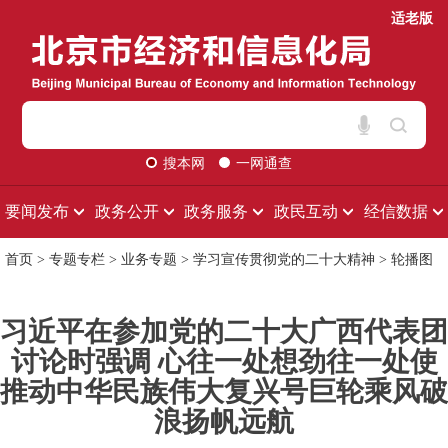
适老版
搜本网
一网通查
要闻发布
政务公开
政务服务
政民互动
经信数据
首页
>
专题专栏
>
业务专题
>
学习宣传贯彻党的二十大精神
>
轮播图
习近平在参加党的二十大广西代表团
讨论时强调 心往一处想劲往一处使
推动中华民族伟大复兴号巨轮乘风破
浪扬帆远航