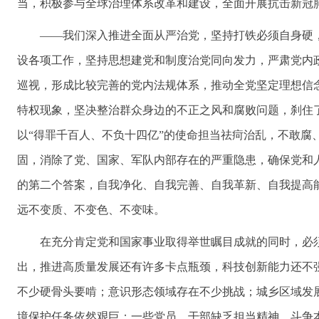
当，积极参与全球治理体系改革和建设，全面开展抗击新冠
——我们深入推进全面从严治党，坚持打铁必须自身硬
设各项工作，坚持思想建党和制度治党同向发力，严肃党内
巡视，形成比较完善的党内法规体系，推动全党坚定理想信
特权现象，坚决整治群众身边的不正之风和腐败问题，刹住
以“得罪千百人、不负十四亿”的使命担当祛疴治乱，不敢腐、
固，消除了党、国家、军队内部存在的严重隐患，确保党和
的第二个答案，自我净化、自我完善、自我革新、自我提高
远不变质、不变色、不变味。
在充分肯定党和国家事业取得举世瞩目成就的同时，必
出，推进高质量发展还有许多卡点瓶颈，科技创新能力还不
不少硬骨头要啃；意识形态领域存在不少挑战；城乡区域发
境保护任务依然艰巨；一些党员、干部缺乏担当精神，斗争