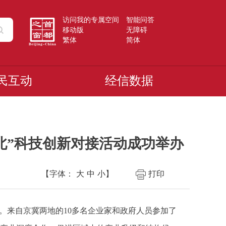
访问我的专属空间
智能问答
移动版
无障碍
繁体
简体
民互动
经信数据
北”科技创新对接活动成功举办
【字体：
大
中
小
】
打印
。来自京冀两地的10多名企业家和政府人员参加了