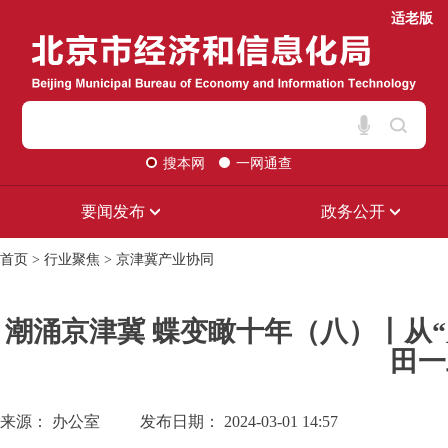
适老版
搜本网
一网通查
要闻发布
政务公开
首页
>
行业聚焦
>
京津冀产业协同
潮涌京津冀 蝶变瞰十年（八）丨从“
田一
来源： 办公室
发布日期： 2024-03-01 14:57