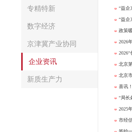
专精特新
“益企
“益
数字经济
政策
202
京津冀产业协同
202
企业资讯
北京
北京
新质生产力
喜讯
“局长
202
市经信
签约