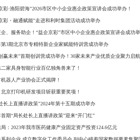
京彩·渔阳碧海”2026市区中小企业惠企政策宣讲会成功举办！
企京彩・融通赋能”走进和利时集团活动成功举办
暖企、服务助企！“益企京彩”市区中小企业惠企政策宣讲会成功
6年第3期北京市专精特新企业家赋能特训营成功举办
6“创赢未来”首期创训营成功举办！30家未来产业优质企业聚力启
第二家具身智能行业百亿独角兽来了！
市机器人产业协会正式揭牌！
！北京打印机研发项目斩获重要奖项！
处长上直播讲政策”2024年第十五期成功举办
5年首期“局长处长上直播讲政策”迎来“开门红”
局：2023年我市医药健康产业固定资产投资124.6亿元
一系列企业 成立数字化工作委员会 副中心瞄着国家数据要素集聚