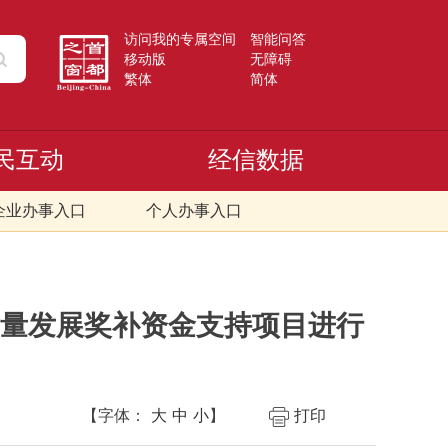
访问我的专属空间
智能问答
移动版
无障碍
繁体
简体
民互动
经信数据
企业办事入口
个人办事入口
质量发展奖补资金支持项目进行
【字体：
大
中
小
】
打印